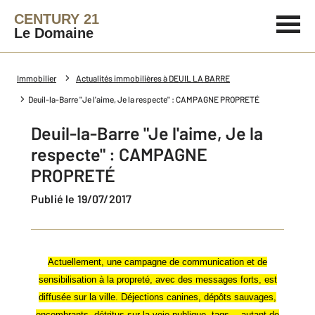
CENTURY 21
Le Domaine
Immobilier
Actualités immobilières à DEUIL LA BARRE
Deuil-la-Barre "Je l'aime, Je la respecte" : CAMPAGNE PROPRETÉ
Deuil-la-Barre "Je l'aime, Je la
respecte" : CAMPAGNE
PROPRETÉ
Publié le 19/07/2017
Actuellement, une campagne de communication et de
sensibilisation à la propreté, avec des messages forts, est
diffusée sur la ville. Déjections canines, dépôts sauvages,
encombrants, détritus sur la voie publique, tags… autant de