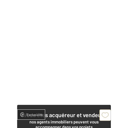
Vous êtes acquéreur et vendeur,
Exclusivité
nos agents immobiliers peuvent vous
accompagner dans vos projets