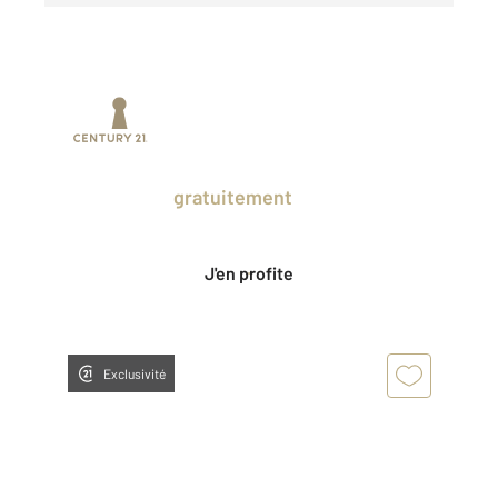
Prenez un temps d'avance sur le marché
en profitant
gratuitement
des Ventes
Privées CENTURY 21.
J'en profite
Exclusivité