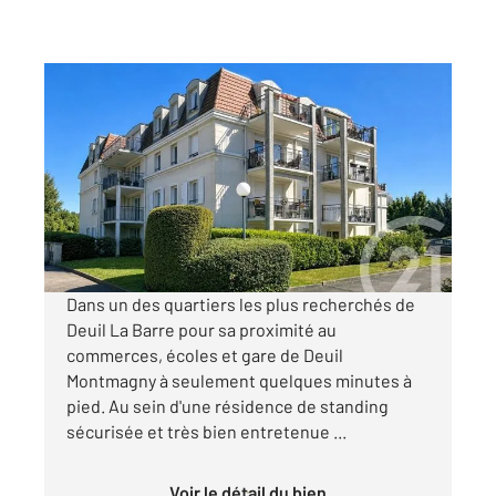
DEUIL LA BARRE 95
2
78 m
, 4 pièces
Ref : 11274
Appartement F4 à vendre
299 000 €
Visiter le site dédié
Dans un des quartiers les plus recherchés de
Deuil La Barre pour sa proximité au
commerces, écoles et gare de Deuil
Montmagny à seulement quelques minutes à
pied. Au sein d'une résidence de standing
sécurisée et très bien entretenue ...
Voir le détail du bien