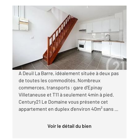
DEUIL LA BARRE 95
2
39,85 m
, 3 pièces
Ref : 11802
Appartement F3 à vendre
175 000 €
Visiter le site dédié
A Deuil La Barre, idéalement située à deux pas
de toutes les commodités. Nombreux
commerces, transports : gare d'Epinay
Villetaneuse et T11 à seulement 4min à pied.
Century21 Le Domaine vous présente cet
appartement en duplex d'environ 40m² sans ...
Voir le détail du bien