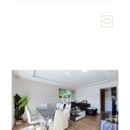
DEUIL LA BARRE 95
2
77,31 m
, 4 pièces
Ref : 12171
Appartement F4 à vendre
235 000 €
Deuil-la-barre à 7 minutes à pieds de la gare de