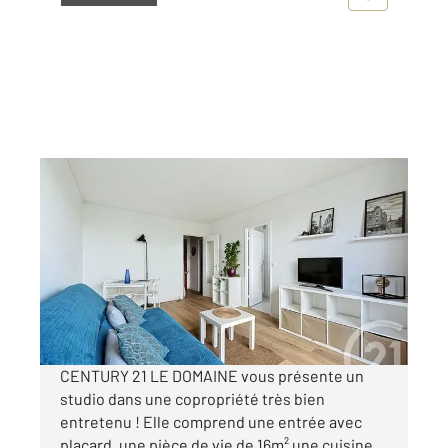
DEUIL LA BARRE 95
2
29,41 m
, 1 pièce
Ref : 12130
Appartement F1 à vendre
145 000 €
Visiter le site dédié
CENTURY 21 LE DOMAINE vous présente un
studio dans une copropriété très bien
entretenu ! Elle comprend une entrée avec
placard, une pièce de vie de 16m² une cuisine