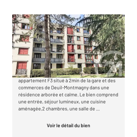
DEUIL LA BARRE 95
2
61,49 m
, 3 pièces
Ref : 11913
Appartement à vendre
235 000 €
CENTURY21 LE DOMAINE vous présente un
appartement F3 situé à 2min de la gare et des
commerces de Deuil-Montmagny dans une
résidence arborée et calme. Le bien comprend
une entrée, séjour lumineux, une cuisine
aménagée,2 chambres, une salle de ...
Voir le détail du bien