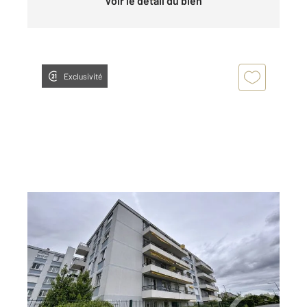
Voir le détail du bien
Exclusivité
DEUIL LA BARRE 95
2
78,48 m
, 4 pièces
Ref : 11974
Appartement F4 à vendre
250 000 €
Visiter le site dédié