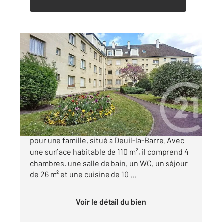
DEUIL LA BARRE 95
2
109,62 m
, 5 pièces
Ref : 11813
Appartement F5 à vendre
347 000 €
Découvrez cet appartement de 5 pièces, idéal
pour une famille, situé à Deuil-la-Barre. Avec
une surface habitable de 110 m², il comprend 4
chambres, une salle de bain, un WC, un séjour
de 26 m² et une cuisine de 10 ...
Voir le détail du bien