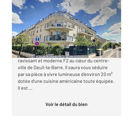
DEUIL LA BARRE 95
2
47,64 m
, 2 pièces
Ref : 11993
Appartement F2 à vendre
230 000 €
CENTURY 21 LE DOMAINE vous propose ce
ravissant et moderne F2 au cœur du centre-
ville de Deuil-la-Barre. Il saura vous séduire
par sa pièce à vivre lumineuse d'environ 20 m²
dotée d'une cuisine américaine toute équipée.
Il est ...
Voir le détail du bien