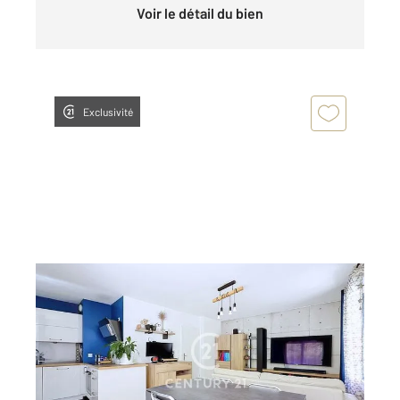
Voir le détail du bien
Exclusivité
DEUIL LA BARRE 95
2
74,34 m
, 4 pièces
Ref : 12090
Appartement F4 à vendre
279 000 €