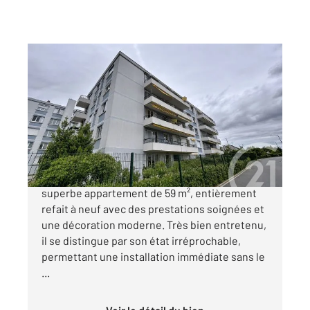
DEUIL LA BARRE 95
2
58,54 m
, 3 pièces
Ref : 12158
Appartement F3 à vendre
240 000 €
CENTURY 21 Le Domaine vous présente ce
superbe appartement de 59 m², entièrement
refait à neuf avec des prestations soignées et
une décoration moderne. Très bien entretenu,
il se distingue par son état irréprochable,
permettant une installation immédiate sans le
...