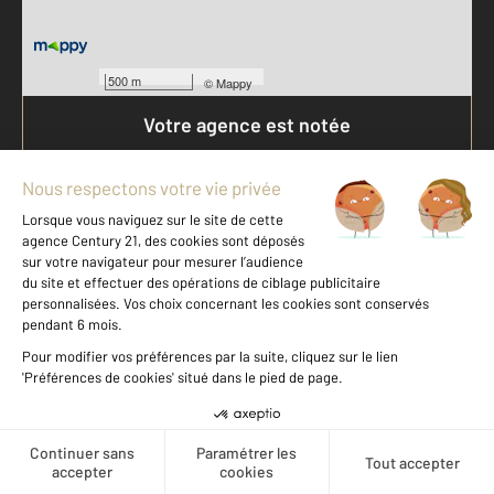
500 m
©
Mappy
Votre agence est notée
Achat
Location
Vente
Gestion
9,2
/
10
9,7/10
Offres d'emploi
Devenir franchisé
Entreprise et commerce
Créer une alerte
Fine Homes & Estates