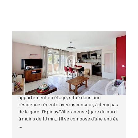
DEUIL LA BARRE 95
2
59,31 m
, 3 pièces
Ref : 12093
Appartement F3 à vendre
229 000 €
CENTURY 21 LE DOMAINE Vous présente un
appartement en étage, situé dans une
résidence récente avec ascenseur, à deux pas
de la gare d'Epinay/Villetaneuse (gare du nord
à moins de 10 mn...) Il se compose d'une entrée
...