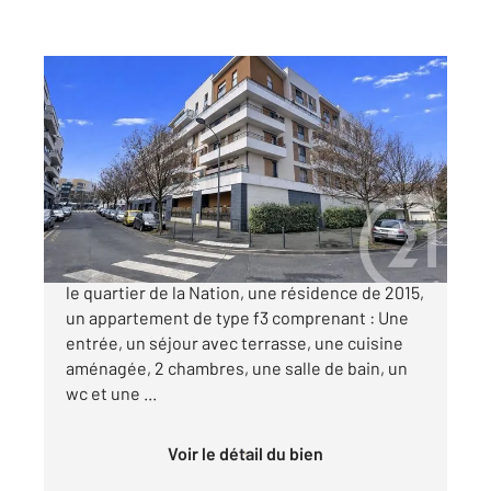
DEUIL LA BARRE 95
2
57,14 m
, 3 pièces
Ref : 12120
Appartement F3 à vendre
236 000 €
CENTURY21 LE DOMAINE vous présente dans
le quartier de la Nation, une résidence de 2015,
un appartement de type f3 comprenant : Une
entrée, un séjour avec terrasse, une cuisine
aménagée, 2 chambres, une salle de bain, un
wc et une ...
Voir le détail du bien