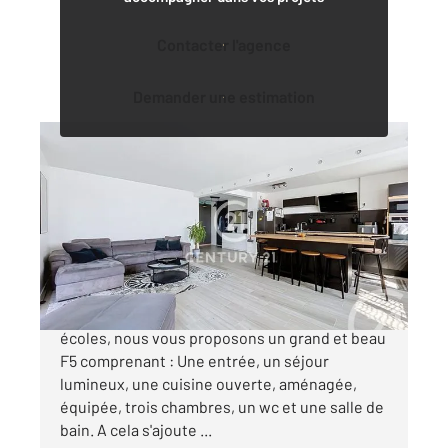
Contacter l'agence
Demander une estimation
DEUIL LA BARRE 95
2
97,96 m
, 5 pièces
Ref : 10315
Appartement F5 à vendre
299 000 €
Proche du centre-ville, des commerces et des
écoles, nous vous proposons un grand et beau
F5 comprenant : Une entrée, un séjour
lumineux, une cuisine ouverte, aménagée,
équipée, trois chambres, un wc et une salle de
bain. A cela s'ajoute ...