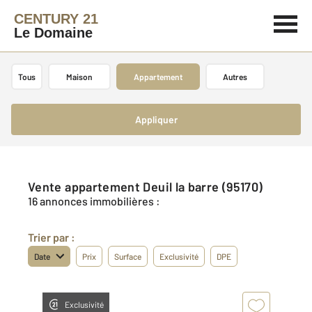
CENTURY 21
Le Domaine
Tous
Maison
Appartement
Autres
Appliquer
Vente appartement Deuil la barre (95170)
16 annonces immobilières :
Trier par :
Date
Prix
Surface
Exclusivité
DPE
Exclusivité