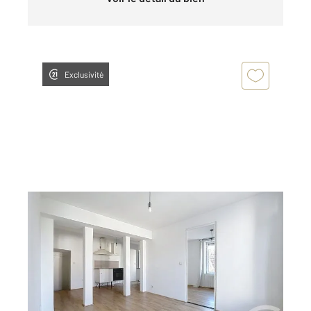
Exclusivité
DEUIL LA BARRE 95
2
34,19 m
, 2 pièces
Ref : 11185
Appartement F2 à vendre
140 000 €
Visiter le site dédié